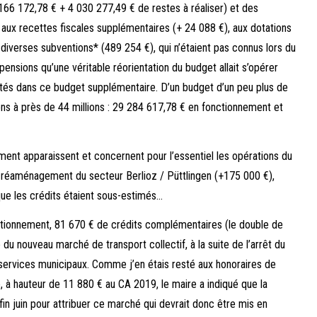
166 172,78 € + 4 030 277,49 € de restes à réaliser) et des
r aux recettes fiscales supplémentaires (+ 24 088 €), aux dotations
de diverses subventions* (489 254 €), qui n’étaient pas connus lors du
nsions qu’une véritable réorientation du budget allait s’opérer
ectés dans ce budget supplémentaire. D’un budget d’un peu plus de
ons à près de 44 millions : 29 284 617,78 € en fonctionnement et
ent apparaissent et concernent pour l’essentiel les opérations du
du réaménagement du secteur Berlioz / Püttlingen (+175 000 €),
ue les crédits étaient sous-estimés…
tionnement, 81 670 € de crédits complémentaires (le double de
 du nouveau marché de transport collectif, à la suite de l’arrêt du
 services municipaux. Comme j’en étais resté aux honoraires de
, à hauteur de 11 880 € au CA 2019, le maire a indiqué que la
 fin juin pour attribuer ce marché qui devrait donc être mis en