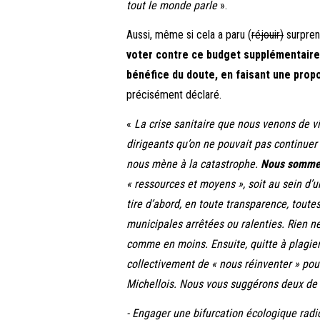
tout le monde parle
».
Aussi, même si cela a paru (
réjouir)
surpren
voter contre ce budget supplémentaire 
bénéfice du doute, en faisant une propo
précisément déclaré.
«
La crise sanitaire que nous venons de v
dirigeants qu’on ne pouvait pas continuer
nous mène à la catastrophe.
Nous sommes 
« ressources et moyens », soit au sein d’u
tire d’abord, en toute transparence, tout
municipales arrêtées ou ralenties. Rien ne
comme en moins.
Ensuite, quitte à plagi
collectivement de « nous réinventer » pour
Michellois. Nous vous suggérons deux de t
- Engager une bifurcation écologique radic