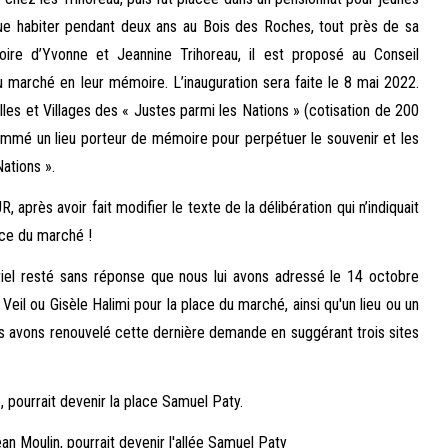
enue habiter pendant deux ans au Bois des Roches, tout près de sa
oire d’Yvonne et Jeannine Trihoreau, il est proposé au Conseil
 marché en leur mémoire. L’inauguration sera faite le 8 mai 2022.
les et Villages des « Justes parmi les Nations » (cotisation de 200
ommé un lieu porteur de mémoire pour perpétuer le souvenir et les
ations ».
près avoir fait modifier le texte de la délibération qui n’indiquait
ce du marché !
riel resté sans réponse que nous lui avons adressé le 14 octobre
il ou Gisèle Halimi pour la place du marché, ainsi qu'un lieu ou un
 avons renouvelé cette dernière demande en suggérant trois sites
, pourrait devenir la place Samuel Paty.
ean Moulin, pourrait devenir l'allée Samuel Paty