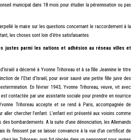
Conseil municipal dans 18 mois pour étudier la pérennisation ou pas
terpellé le maire sur les questions concernant le raccordement à la
tant, les choses sont loin d’être satisfaisantes.
s justes parmi les nations et adhésion au réseau villes et
Israël a décerné à Yvonne Trihoreau et à sa fille Jeannine le titre
nction de l’Etat d’Israël, pour avoir sauvé une petite fille juive des
xtermination. En février 1943, Yvonne Trihoreau, veuve, vit avec
lle est contactée par une assistante sociale pour prendre en nourrice
. Yvonne Trihoreau accepte et se rend à Paris, accompagnée de
ur aller chercher l’enfant. L’enfant est présenté aux voisins comme
rs des bombardements. A la suite d’une dénonciation, les Allemands
s ils finissent par se laisser convaincre à la vue d’un certificat de
hez les Trihoreau, puis fut placée dans un pensionnat pour jeunes