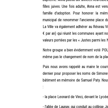
filles juives. Une fois adulte, Anna est v
famille d'adoption. Pour honorer la mém
municipal de renommer l’ancienne place du
La Ville va également adhérer au Réseau Vil
€ par an) qui réunit les communes ayant n
valeurs portées par les « Justes parmi les N
Notre groupe a bien évidemment voté POUR, a
même pas le changement de nom de la pla
Puis nous avons rappelé au maire le cour
dernier pour proposer les noms de Simone Ve
bâtiment en mémoire de Samuel Paty. Nous
:
- la place Leonard de Vinci, devant le Lycée
- l'allée de Launay, qui conduit au collège J