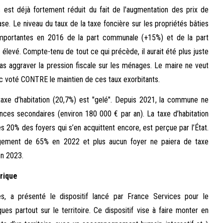
 est déjà fortement réduit du fait de l'augmentation des prix de
ase. Le niveau du taux de la taxe foncière sur les propriétés bâties
importantes en 2016 de la part communale (+15%) et de la part
levé. Compte-tenu de tout ce qui précède, il aurait été plus juste
s aggraver la pression fiscale sur les ménages. Le maire ne veut
c voté CONTRE le maintien de ces taux exorbitants.
 taxe d’habitation (20,7%) est "gelé". Depuis 2021, la commune ne
ences secondaires (environ 180 000 € par an). La taxe d’habitation
es 20% des foyers qui s’en acquittent encore, est perçue par l’État.
légement de 65% en 2022 et plus aucun foyer ne paiera de taxe
en 2023.
rique
s, a présenté le dispositif lancé par France Services pour le
s partout sur le territoire. Ce dispositif vise à faire monter en