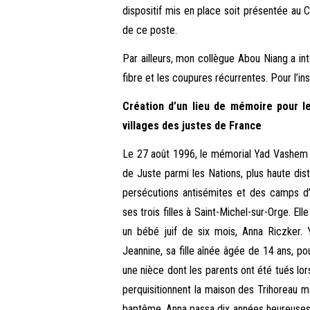
dispositif mis en place soit présentée au 
de ce poste.
Par ailleurs, mon collègue Abou Niang a in
fibre et les coupures récurrentes. Pour l’ins
Création d’un lieu de mémoire pour le
villages des justes de France
Le 27 août 1996, le mémorial Yad Vashem d’
de Juste parmi les Nations, plus haute disti
persécutions antisémites et des camps d’e
ses trois filles à Saint-Michel-sur-Orge. E
un bébé juif de six mois, Anna Riczker
Jeannine, sa fille aînée âgée de 14 ans, po
une nièce dont les parents ont été tués lo
perquisitionnent la maison des Trihoreau mai
baptême. Anna passa dix années heureuses c