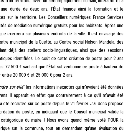
s d’un territoire, avec un accompagnement humain, interactif et à
une durée de deux ans, l’État finance ainsi la formation et le
s sur le territoire. Les Conseillers numériques France Services
ités de médiation numérique gratuits pour les habitants. Après une
ue exercera sur plusieurs endroits de la ville. Il est envisagé des
centre municipal de la Guette, au Centre social Nelson Mandela, des
nt déjà des ateliers socio-linguistiques, ainsi que des sessions
tiques identifiées. Le coût de cette création de poste pour 2 ans
 les 72 500 € sachant que l’État subventionne ce poste à hauteur de
er entre 20 000 € et 25 000 € pour 2 ans.
ndre sur elle
" les informations inexactes qui m’avaient été données
s. Il apparaît en effet que contrairement à ce qu’il m’avait été
à été recrutée sur ce poste depuis le 21 février. J’ai donc proposé
 création du poste, en indiquant que le Conseil municipal valide la
s catégorique du maire ! Nous avons quand même voté POUR la
érique sur la commune, tout en demandant qu'une évaluation du