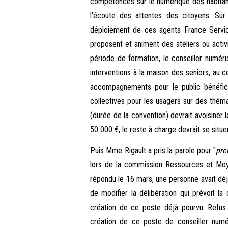
compétences sur le numérique des habitant
l'écoute des attentes des citoyens. Sur 
déploiement de ces agents France Service
proposent et animent des ateliers ou activ
période de formation, le conseiller numériq
interventions à la maison des seniors, au 
accompagnements pour le public bénéficia
collectives pour les usagers sur des théma
(durée de la convention) devrait avoisiner
50 000 €, le reste à charge devrait se situ
Puis Mme Rigault a pris la parole pour "
pre
lors de la commission Ressources et Moyen
répondu le 16 mars, une personne avait déj
de modifier la délibération qui prévoit la
création de ce poste déjà pourvu. Refu
création de ce poste de conseiller num