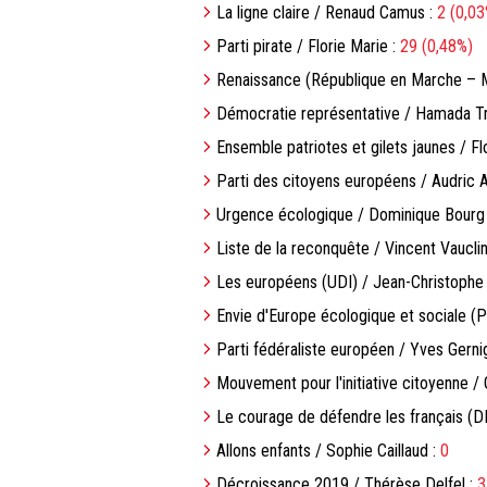
La ligne claire / Renaud Camus :
2 (0,03
Parti pirate / Florie Marie :
29 (0,48%)
Renaissance (République en Marche – M
Démocratie représentative / Hamada T
Ensemble patriotes et gilets jaunes / Flo
Parti des citoyens européens / Audric A
Urgence écologique / Dominique Bourg
Liste de la reconquête / Vincent Vauclin
Les européens (UDI) / Jean-Christophe
Envie d'Europe écologique et sociale (
Parti fédéraliste européen / Yves Gerni
Mouvement pour l'initiative citoyenne / 
Le courage de défendre les français (
Allons enfants / Sophie Caillaud :
0
Décroissance 2019 / Thérèse Delfel :
3