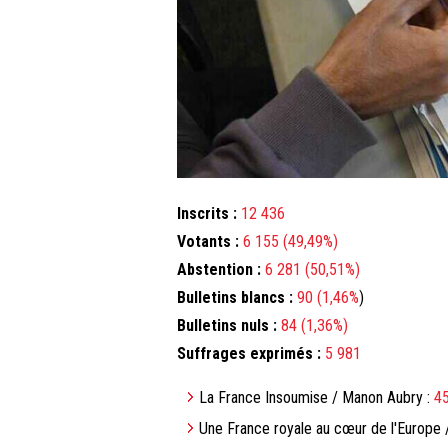
Inscrits :
12 436
Votants :
6 155 (49,49%)
Abstention :
6 281 (50,51%)
Bulletins blancs :
90 (1,46%
)
Bulletins nuls :
84 (1,36%)
Suffrages exprimés :
5 981
La France Insoumise / Manon Aubry :
45
Une France royale au cœur de l'Europe 