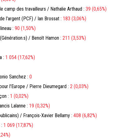
 le camp des travailleurs / Nathalie Arthaud :
39 (0,65%)
de l'argent (PCF) / Ian Brossat :
183 (3,06%)
ineau :
90 (1,50%)
(Génération.s) / Benoît Hamon :
211 (3,53%)
a :
1 054 (17,62%)
tonio Sanchez :
0
pour l'Europe / Pierre Dieumegard :
2 (0,03%)
nçon :
1 (0,02%)
rancis Lalanne :
19 (0,32%)
ublicains) / François-Xavier Bellamy :
408 (6,82%)
 :
1 069 (17,87%)
,24%)