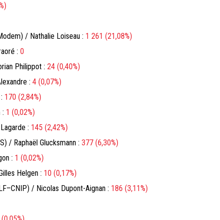
%)
odem) / Nathalie Loiseau :
1 261 (21,08%)
raoré :
0
rian Philippot :
24 (0,40%)
lexandre :
4 (0,07%)
 :
170 (2,84%)
 :
1 (0,02%)
 Lagarde :
145 (2,42%)
PS) / Raphaël Glucksmann :
377 (6,30%)
gon :
1 (0,02%)
Gilles Helgen :
10 (0,17%)
DLF–CNIP) / Nicolas Dupont-Aignan :
186 (3,11%)
 (0,05%)