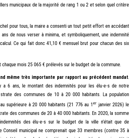
illers municipaux de la majorité de rang 1 ou 2 et selon quel critère
ichel pour tous, la maire a consenti un tout petit effort en accédant
 6 ans de nous verser à minima, et symboliquement, une indemnité
e calcul. Ce qui fait donc 41,10 € mensuel brut pour chacun des six
nt chaque mois 25 065 € prélevés sur le budget de la commune.
and même très importante par rapport au précédent mandat
.
 y a 6 ans, le montant des indemnités pour les élu-e-s de notre
la strate des communes de 10 à 20 000 habitants. La population
er
eau supérieure à 20 000 habitants (21 776 au 1
janvier 2026) le
 strate des communes de 20 à 40 000 habitants. En 2020, la somme
ndemnités des élu-e-s sur le budget de la ville n’était que de
le Conseil municipal ne comprenait que 33 membres (contre 35 à