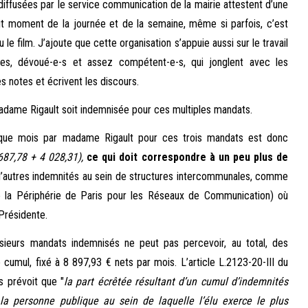
iffusées par le service communication de la mairie attestent d’une
ut moment de la journée et de la semaine, même si parfois, c’est
le film. J’ajoute que cette organisation s’appuie aussi sur le travail
iques, dévoué-e-s et assez compétent-e-s, qui jonglent avec les
s notes et écrivent les discours.
 Madame Rigault soit indemnisée pour ces multiples mandats.
aque mois par madame Rigault pour ces trois mandats est donc
687,78 + 4 028,31),
ce qui doit correspondre à un peu plus de
r d’autres indemnités au sein de structures intercommunales, comme
 la Périphérie de Paris pour les Réseaux de Communication) où
Présidente.
lusieurs mandats indemnisés ne peut pas percevoir, au total, des
 cumul, fixé à 8 897,93 € nets par mois. L’article L.2123-20-III du
s prévoit que "
la part écrêtée résultant d’un cumul d’indemnités
la personne publique au sein de laquelle l’élu exerce le plus