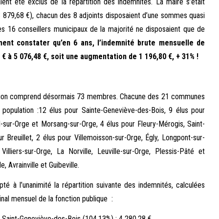
ient été exclus de la répartition des indemnités. La maire s’était
3 879,68 €), chacun des 8 adjoints disposaient d’une sommes quasi
les 16 conseillers municipaux de la majorité ne disposaient que de
ent constater qu’en 6 ans, l’indemnité brute mensuelle de
 à 5 076,48 €, soit une augmentation de 1 196,80 €, + 31% !
tion comprend désormais 73 membres. Chacune des 21 communes
 population :12 élus pour Sainte-Geneviève-des-Bois, 9 élus pour
l-sur-Orge et Morsang-sur-Orge, 4 élus pour Fleury-Mérogis, Saint-
r Breuillet, 2 élus pour Villemoisson-sur-Orge, Égly, Longpont-sur-
 Villiers-sur-Orge, La Norville, Leuville-sur-Orge, Plessis-Pâté et
, Avrainville et Guibeville.
é à l’unanimité la répartition suivante des indemnités, calculées
minal mensuel de la fonction publique :
e Saint-Geneviève-des-Bois (104,13%) : 4 280,28 €.