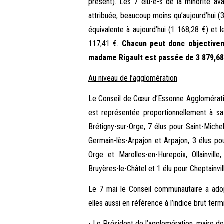
présent). Les 7 élu-e-s de la minorité ava
attribuée, beaucoup moins qu’aujourd’hui (
équivalente à aujourd’hui (1 168,28 €) et 
117,41 €.
Chacun peut donc objectivem
madame Rigault est passée de 3 879,68 €
Au niveau de l’agglomération
Le Conseil de Cœur d’Essonne Aggloméra
est représentée proportionnellement à sa
Brétigny-sur-Orge, 7 élus pour Saint-Miche
Germain-lès-Arpajon et Arpajon, 3 élus pou
Orge et Marolles-en-Hurepoix, Ollainville,
Bruyères-le-Châtel et 1 élu pour Cheptainville
Le 7 mai le Conseil communautaire a adopt
elles aussi en référence à l’indice brut ter
- Le Président de l’agglomération, maire d